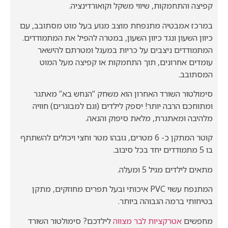
קפיצה והתחמקות, שיווי משקל וקואורדינציה.
במרכז אמבטיה מתנפחת מוצב מנוע בעל מוט מסתובב, עם
כיוון השעון ונגד כיוון השעון, במטרה להפיל את המתמודדים.
המתמודדים ניצבים על כריות במעגל ומטרתם להישאר
עומדים אחרונים, תוך התחמקות או קפיצה מעל המוט
המסתובב.
סימולטור השורד האחרון הוא משחק “הנחש בא” מאתגר
ומתוחכם הרבה יותר! יספק לילדים (וגם למבוגרים) חוויה
מלהיבה ומאתגרת, מלאת סיפוק והנאה.
קוטר המתקן כ- 6 מטרים, גובהו מטר וחצי ויכולים להשתתף
בו 5 מתמודדים יחד בכל סיבוב.
מתאים לילדים מגיל 5 ומעלה.
המתנפח עשוי PVC איכותי ובעל תפרים מחוזקים, מתקן
בטיחותי ברמה הגבוהה ביותר.
מחפשים
אטרקציות לבר מצווה
לילדכם? סימולטור השורד