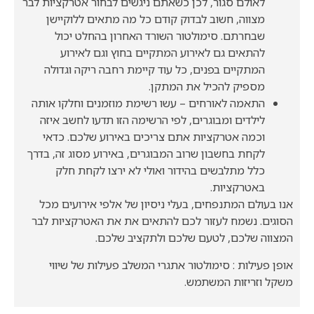
לאולם סגור, לכן כשאתם ניגשים לבחור אטרקציות לבר
מצווה, חשוב לבדוק קודם כל מה מתאים ללוקיישן
שבחרתם. סימולטור השורד האחרון בהחלט יכול
להתאים גם לאירוע המתקיים בחוץ וגם לאירוע
המתקיים בפנים, כל עוד קיימת רחבה ריקה וגדולה
מספיק להכיל את המתקן.
התאמה לאורחים – עשו רשימת מוזמנים וחלקו אותה
לילדים ומבוגרים, לפי הרשימה הזו תדעו לחשב איזה
וכמה אטרקציות אתם צריכים באירוע שלכם. כדאי
לקחת בחשבון שרוב המבוגרים, באירוע מסוג זה, בדרך
כלל מתלבשים בהידור ואולי לא ירצו לקחת חלק
באטרקציות.
אנו בעולם המתנפחים, בעלי ניסיון של אלפי אירועים מכל
הסוגים. נשמח לעזור לכם להתאים את את האטרקציות לבר
המצווה שלכם, לטעם שלכם ולתקציב שלכם.
אופן פעילות : סימולטור אתגרי המשלב פעילות של שיווי
משקל וזריזות המשתמש.