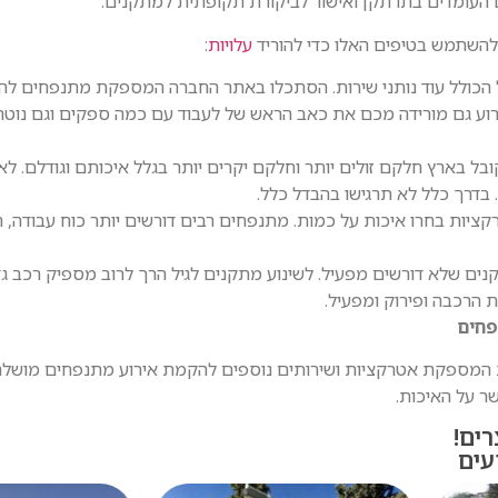
 העומדים בתו תקן ואישור לביקורת תקופתית למתקנים.
השתמש בטיפים האלו כדי להוריד
עלויות
:
ל הכולל עוד נותני שירות. הסתכלו באתר החברה המספקת מתנפחים לה
רוע גם מורידה מכם את כאב הראש של לעבוד עם כמה ספקים וגם נוטה
ל בארץ חלקם זולים יותר וחלקם יקרים יותר בגלל איכותם וגודלם. ל
בדרך כלל לא תרגישו בהבדל כלל.
ציות בחרו איכות על כמות. מתנפחים רבים דורשים יותר כוח עבודה, תק
קנים שלא דורשים מפעיל. לשינוע מתקנים לגיל הרך לרוב מספיק רכב גד
ת הרכבה ופירוק ומפעיל.
פחים
 המספקת אטרקציות ושירותים נוספים להקמת אירוע מתנפחים מושלם
 על האיכות.
ים!
עים