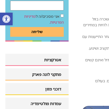
פתח
אני מסכים/ה ל
מדיניות
שכרה בזול
הפרטיות
.
 להיות במחירים
שליחה
אחר התייעצות עם
ציב ושינוע.
ול ואינם קשים
אטרקציות
אטרקציות
מתקני לונה פארק
. בעולם
מתקני לונה פארק
דוכני מזון
דוכני מזון
עמדות מולטימדיה