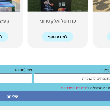
וני
קפיצות דינוזאור
מתקן 
למידע נוסף
יין ב:
שם (חובה):
ני מסכים/ה ל
מדיניות הפרטיות
.
שליחה