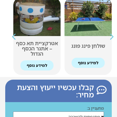
אטרקציית תא כסף
שולחן פינג פונג
את
– אתגר הכסף
הגדול
למידע נוסף
למידע נוסף
קבלו עכשיו ייעוץ והצעת
מחיר:
מתעניין ב: