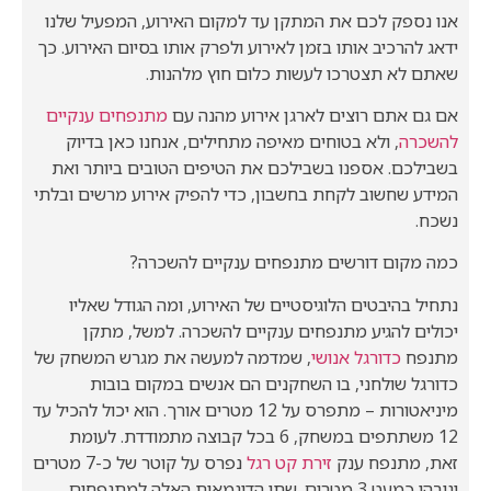
אנו נספק לכם את המתקן עד למקום האירוע, המפעיל שלנו
ידאג להרכיב אותו בזמן לאירוע ולפרק אותו בסיום האירוע. כך
שאתם לא תצטרכו לעשות כלום חוץ מלהנות.
אם גם אתם רוצים לארגן אירוע מהנה עם
מתנפחים ענקיים
להשכרה
, ולא בטוחים מאיפה מתחילים, אנחנו כאן בדיוק
בשבילכם. אספנו בשבילכם את הטיפים הטובים ביותר ואת
המידע שחשוב לקחת בחשבון, כדי להפיק אירוע מרשים ובלתי
נשכח.
כמה מקום דורשים מתנפחים ענקיים להשכרה?
נתחיל בהיבטים הלוגיסטיים של האירוע, ומה הגודל שאליו
יכולים להגיע מתנפחים ענקיים להשכרה. למשל, מתקן
מתנפח
כדורגל אנושי
, שמדמה למעשה את מגרש המשחק של
כדורגל שולחני, בו השחקנים הם אנשים במקום בובות
מיניאטורות – מתפרס על 12 מטרים אורך. הוא יכול להכיל עד
12 משתתפים במשחק, 6 בכל קבוצה מתמודדת. לעומת
זאת, מתנפח ענק
זירת קט רגל
נפרס על קוטר של כ-7 מטרים
וגובהו כמעט 3 מטרים. שתי הדוגמאות האלה למתנפחים