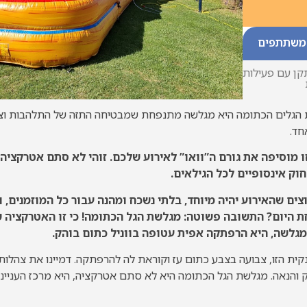
משתתפים
תקן עם פעילות
שת הגלים הכתומה היא מגלשה מתנפחת שמבטיחה התזה של התלהבות וצב
חד.
ו מוסיפה את גורם ה”וואו” לאירוע שלכם. זוהי לא סתם אטרקציה 
וק אינסופיים לכל הגילאים.
צים שהאירוע יהיה מיוחד, בלתי נשכח ומהנה עבור כל המוזמנים, 
ת היום? התשובה פשוטה: מגלשת הגל הכתומה! כי זו האטרקציה 
מגלשה, היא הרפתקה אפית עטופה בווניל כתום בוהק.
קית הזו, צבועה בצבע כתום עז וקוראת לה להרפתקה. דמיינו את צהלו
הנאה. מגלשת הגל הכתומה היא לא סתם אטרקציה, היא מרכז הענייני