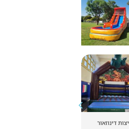
מולטור גלשן
עמדות פרי שייק