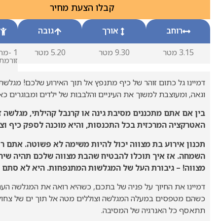
קבלו הצעת מחיר
רוחב
אורך
גובה
3.15 מטר
9.30 מטר
5.20 מטר
1 -מ
זורמת
דמיינו גל כתום זוהר של כיף מתנפץ אל תוך האירוע שלכם! מגל
וגאה, ומעוצבת למשוך את העיניים והלבבות של ילדים ומבוגרים כא
בין אם אתם מתכננים מסיבת גינה או קרנבל קהילתי, מגלשה ז
האטרקציה המרכזית בכל התכנסות, והיא מוכנה לספק כיף וצח
תכנון אירוע בת מצווה יכול להיות משימה לא פשוטה. אתם רו
השמחה. אז איך תוכלו להבטיח שהבת מצווה שלכם תהיה שיח
מצווה! – גיבורת העל של המגלשות המתנפחות. היא לא סתם 
דמיינו את החיוך על פניה של בתכם, כשהיא רואה את המגלשה הענ
כשהם מטפסים במעלה המגלשה וצוללים מטה אל תוך ים של צחוק ו
תתאסף כל האנרגיה של המסיבה.