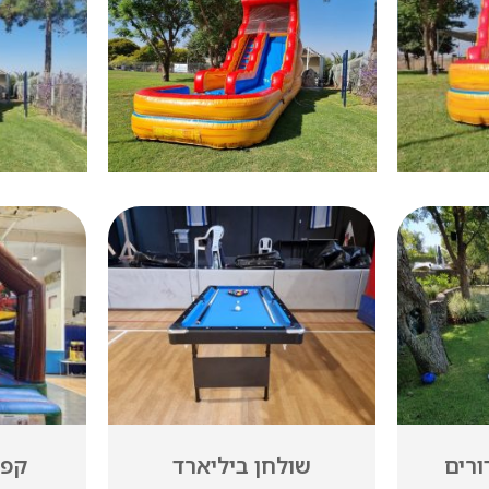
רד
קפיצות דינוזאור
סי