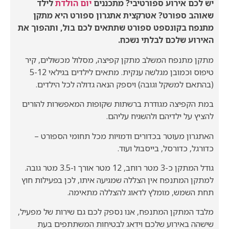
יש לכם אירוע ספורטיבי? מתכננים
יום הולדת
לילד
שאוהב ספורט? אטרקצית אתגרון ספורט היא מתקן
מתנפח בקונספט ספורט שתתאים לכם בול, ותהפוך את
האירוע שלכם לבלתי נשכח.
מתקן מתנפח המשלב מתקן קפיצה, מסלול מכשולים, קיר
טיפוס וכמובן מגלשה ענקית. מתאים לילדים בגילאי 5-12
(בהתאם למשקל וגובה) ויספק הנאה גדולה לכל הילדים.
במת הקפיצה מגודרת ברשתות שקופות המאפשרות להורים
להציץ על ילדיהם ולהשגיח עליהם.
האתגרון מעוטר בכדורים ודמויות מכל תחומי הספורט –
כדורגל, כדורסל, בייסבול ועוד.
גודל המתקן כ-3 מטר רוחב, 12 מטר אורך ו-3.5 מטר גובה.
למתקן המתנפח אין הצללה שמגיעה איתו, לכן בפעילות חוץ
תחת השמש, מומלץ לדאוג להצללה מתאימה.
מלבד המתקן המתנפח, אנו נספק לכם גם שירות של מפעיל,
שישהה באירוע שלכם וידאג לבטיחות המשתתפים בעת